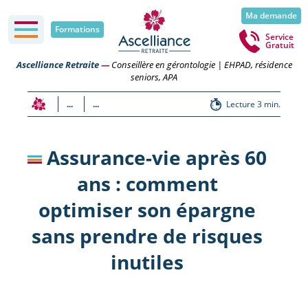
Ma demande
Formations
Service
Gratuit
Ascelliance Retraite
—
Conseillère en gérontologie | EHPAD, résidence
seniors, APA
...
...
Lecture 3 min.
Assurance-vie après 60
ans : comment
optimiser son épargne
sans prendre de risques
inutiles