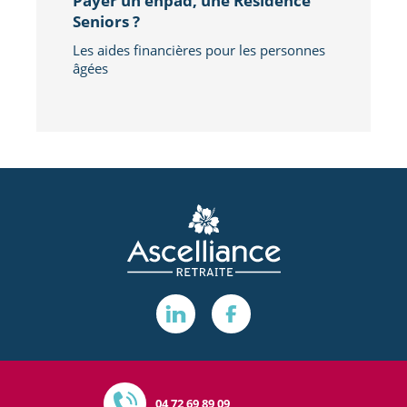
Payer un ehpad, une Résidence
Seniors ?
Les aides financières pour les personnes
âgées
04 72 69 89 09