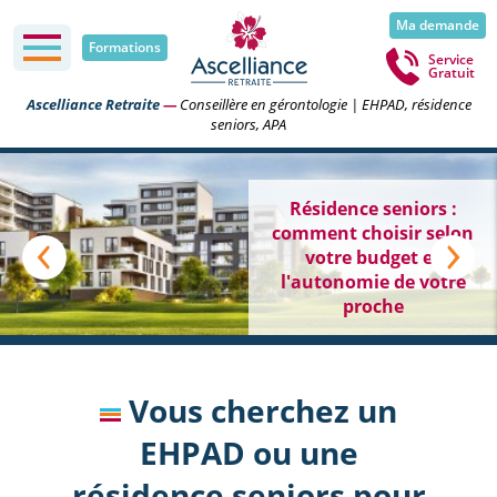
Ma demande
Formations
Service
Gratuit
Ascelliance Retraite
—
Conseillère en gérontologie | EHPAD, résidence
seniors, APA
Trouver un EHPAD ou
une résidence seniors
en France
Vous cherchez un
EHPAD ou une
résidence seniors pour