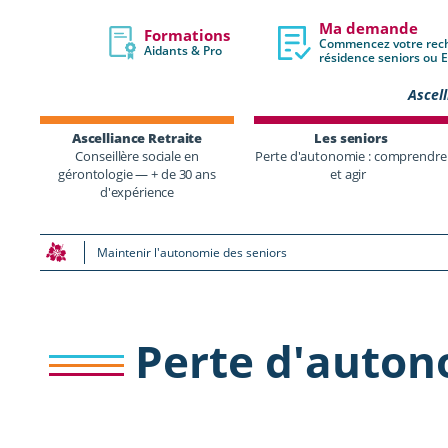
Ma demande
Formations
Commencez votre rec
Aidants & Pro
résidence seniors ou
Ascell
Ascelliance Retraite
Les seniors
Conseillère sociale en
Perte d'autonomie : comprendre
gérontologie — + de 30 ans
et agir
d'expérience
Maintenir l'autonomie des seniors
Perte d'autono