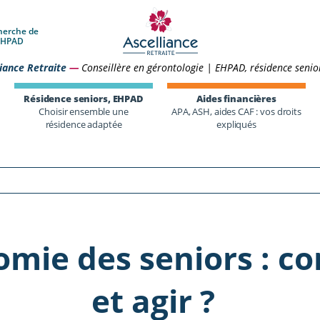
herche de
 EHPAD
iance Retraite
—
Conseillère en gérontologie | EHPAD, résidence senio
Résidence seniors, EHPAD
Aides financières
Choisir ensemble une
APA, ASH, aides CAF : vos droits
résidence adaptée
expliqués
mie des seniors : c
et agir ?