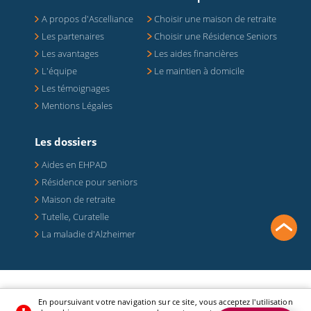
A propos d'Ascelliance
Choisir une maison de retraite
Les partenaires
Choisir une Résidence Seniors
Les avantages
Les aides financières
L'équipe
Le maintien à domicile
Les témoignages
Mentions Légales
Les dossiers
Aides en EHPAD
Résidence pour seniors
Maison de retraite
Tutelle, Curatelle
La maladie d'Alzheimer
Ascelliance Retraite,
Votre Service Conseil pour trouver EHPAD ou
En poursuivant votre navigation sur ce site, vous acceptez l'utilisation
Résidences Seniors