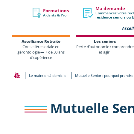
Ma demande
Formations
Commencez votre rec
Aidants & Pro
résidence seniors ou
Ascell
Ascelliance Retraite
Les seniors
Conseillère sociale en
Perte d'autonomie : comprendre
gérontologie — + de 30 ans
et agir
d'expérience
Le maintien à domicile
Mutuelle Senior : pourquoi prendre
Mutuelle Sen