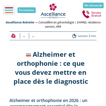
Ma demande
Formations
Service
Gratuit
Ascelliance Retraite
—
Conseillère en gérontologie | EHPAD, résidence
seniors, APA
...
...
Lecture 3 min.
Alzheimer et
orthophonie : ce que
vous devez mettre en
place dès le diagnostic
Alzheimer et orthophonie en 2026 : un
accompagnement essentiel dès le