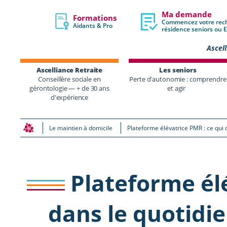
Ma demande
Formations
Commencez votre rec
Aidants & Pro
résidence seniors ou
Ascell
Ascelliance Retraite
Les seniors
Conseillère sociale en
Perte d'autonomie : comprendre
gérontologie — + de 30 ans
et agir
d'expérience
Le maintien à domicile
Plateforme élévatrice PMR : ce qui
Plateforme élé
dans le quotidi