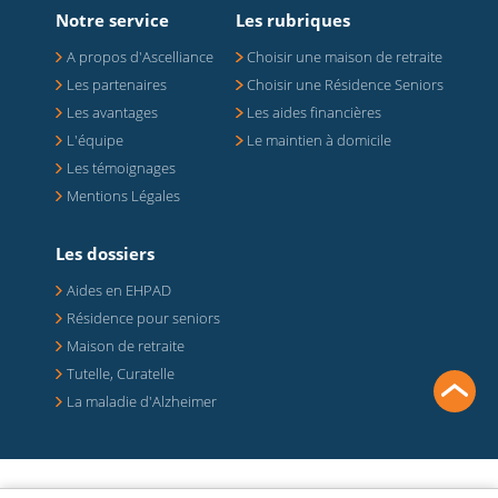
Notre service
Les rubriques
A propos d'Ascelliance
Choisir une maison de retraite
Les partenaires
Choisir une Résidence Seniors
Les avantages
Les aides financières
L'équipe
Le maintien à domicile
Les témoignages
Mentions Légales
Les dossiers
Aides en EHPAD
Résidence pour seniors
Maison de retraite
Tutelle, Curatelle
La maladie d'Alzheimer