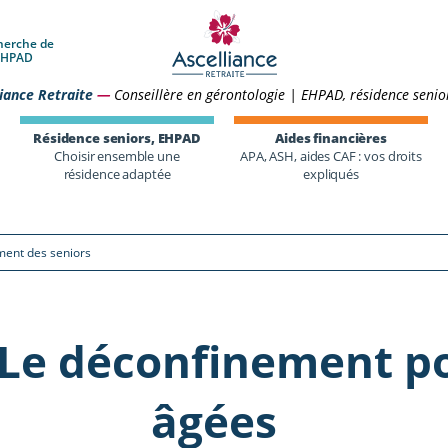
herche de
 EHPAD
iance Retraite
—
Conseillère en gérontologie | EHPAD, résidence senio
Résidence seniors, EHPAD
Aides financières
Choisir ensemble une
APA, ASH, aides CAF : vos droits
résidence adaptée
expliqués
ment des seniors
 Le déconfinement p
âgées