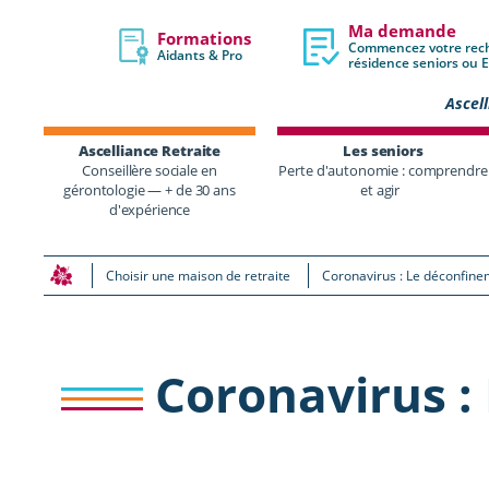
Ma demande
Formations
Commencez votre rec
Aidants & Pro
résidence seniors ou
Ascell
Ascelliance Retraite
Les seniors
Conseillère sociale en
Perte d'autonomie : comprendre
gérontologie — + de 30 ans
et agir
d'expérience
Choisir une maison de retraite
Coronavirus : Le déconfine
Coronavirus :