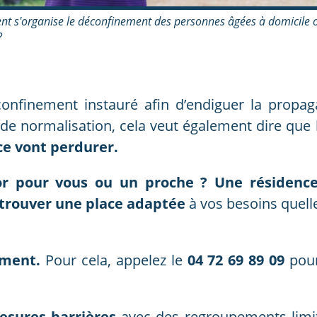
 s'organise le déconfinement des personnes âgées à domicile 
?
s
nfinement instauré afin d’endiguer la propagat
de normalisation, cela veut également dire que
ce vont perdurer.
or pour vous ou un proche ? Une résidenc
trouver une place adaptée
à vos besoins quell
ement.
Pour cela, appelez le
04 72 69 89 09
pour
esures barrières
avec des regroupements limit