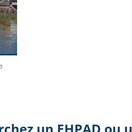
AD
rchez un EHPAD ou u