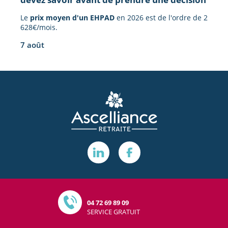
Le
prix moyen d'un EHPAD
en 2026 est de l'ordre de 2
628€/mois.
7 août
04 72 69 89 09
SERVICE GRATUIT