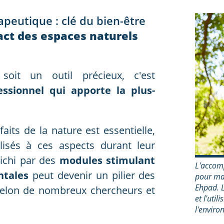
peutique : clé du bien-être
act des espaces naturels
soit un outil précieux, c'est
sionnel qui apporte la plus-
aits de la nature est essentielle,
ilisés à ces aspects durant leur
richi par des
modules stimulant
L'accom
ntales
peut devenir un pilier des
pour max
Ehpad. L
 selon de nombreux chercheurs et
et l'uti
l'enviro