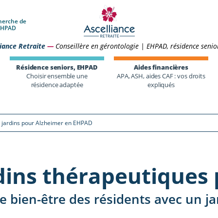
herche de
 EHPAD
iance Retraite
—
Conseillère en gérontologie | EHPAD, résidence senio
Résidence seniors, EHPAD
Aides financières
Choisir ensemble une
APA, ASH, aides CAF : vos droits
résidence adaptée
expliqués
s jardins pour Alzheimer en EHPAD
dins thérapeutiques
e bien-être des résidents avec un j