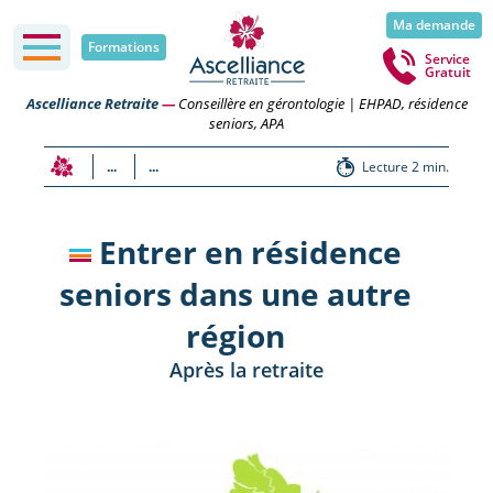
Ma demande
Formations
Service
Gratuit
Ascelliance Retraite
—
Conseillère en gérontologie | EHPAD, résidence
seniors, APA
...
...
Lecture 2 min.
Entrer en résidence
seniors dans une autre
région
Après la retraite