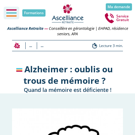
Ma demande
Formations
Service
Gratuit
Ascelliance Retraite
—
Conseillère en gérontologie | EHPAD, résidence
seniors, APA
...
...
Lecture 3 min.
Alzheimer : oublis ou
trous de mémoire ?
Quand la mémoire est déficiente !