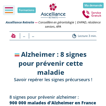
Ma demande
Formations
Service
Gratuit
Ascelliance Retraite
—
Conseillère en gérontologie | EHPAD, résidence
seniors, APA
...
...
Lecture 3 min.
Alzheimer : 8 signes
pour prévenir cette
maladie
Savoir repérer les signes précurseurs !
8 signes pour prévenir alzheimer :
900 000 malades d’Alzheimer en France