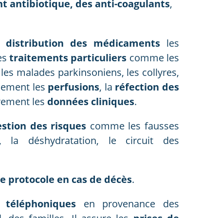
t antibiotique, des anti-coagulants
,
la
distribution des médicaments
les
les
traitements particuliers
comme les
 les malades parkinsoniens, les collyres,
alement les
perfusions
, la
réfection des
rement les
données cliniques
.
stion des risques
comme les fausses
x, la déshydratation, le circuit des
le protocole en cas de décès
.
 téléphoniques
en provenance des