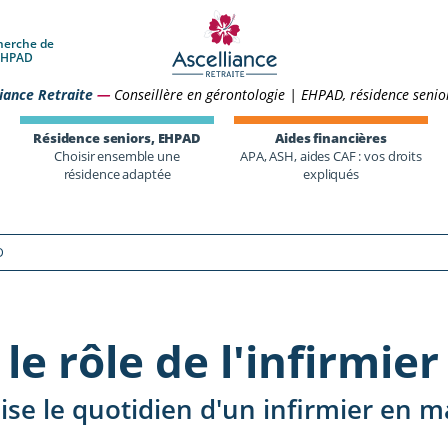
herche de
 EHPAD
iance Retraite
—
Conseillère en gérontologie | EHPAD, résidence senio
Résidence seniors, EHPAD
Aides financières
Choisir ensemble une
APA, ASH, aides CAF : vos droits
résidence adaptée
expliqués
D
le rôle de l'infirmie
e le quotidien d'un infirmier en ma