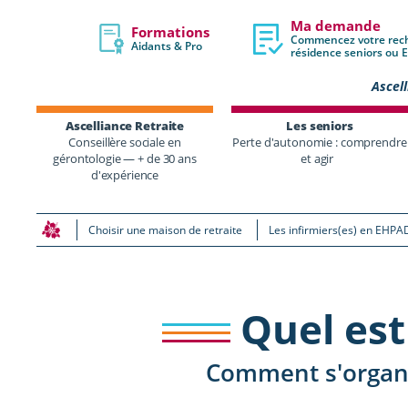
Ma demande
Formations
Commencez votre rec
Aidants & Pro
résidence seniors ou
Ascell
Ascelliance Retraite
Les seniors
Conseillère sociale en
Perte d'autonomie : comprendre
gérontologie — + de 30 ans
et agir
d'expérience
Choisir une maison de retraite
Les infirmiers(es) en EHPA
Quel est 
Comment s'organis