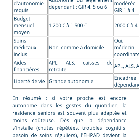
d'autonomie
modérée 
dépendant : GIR 4, 5 ou 6
requis
GIR 1 à 4
Budget
mensuel
1 200 € à 1 500 €
2000 € à 4
moyen
Soins
Oui, in
médicaux
Non, comme à domicile
médecin
inclus
coordinat
Aides
APL, ALS, caisses de
APL, ALS, 
financières
retraite
Encadr
Liberté de vie
Grande autonomie
dépendan
En résumé : si votre proche est encore
autonome dans les gestes du quotidien, la
résidence seniors est souvent plus adaptée et
moins coûteuse. Dès que la dépendance
s'installe (chutes répétées, troubles cognitifs,
besoin de soins réguliers), l'EHPAD devient la