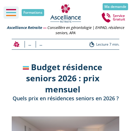
Ma demande
Formations
Service
Gratuit
Ascelliance Retraite
—
Conseillère en gérontologie | EHPAD, résidence
seniors, APA
...
...
Lecture 7 min.
Budget résidence
seniors 2026 : prix
mensuel
Quels prix en résidences seniors en 2026 ?