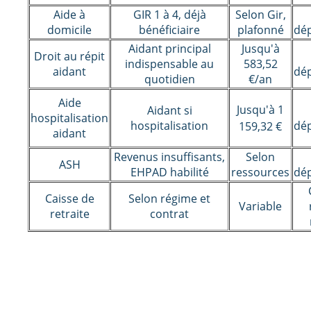
Aide à
GIR 1 à 4, déjà
Selon Gir,
domicile
bénéficiaire
plafonné
dé
Aidant principal
Jusqu'à
Droit au répit
indispensable au
583,52
aidant
dé
quotidien
€/an
Aide
Jusqu'à 1
Aidant si
hospitalisation
hospitalisation
dé
159,32 €
aidant
Revenus insuffisants,
Selon
ASH
EHPAD habilité
ressources
dé
Caisse de
Selon régime et
Variable
retraite
contrat