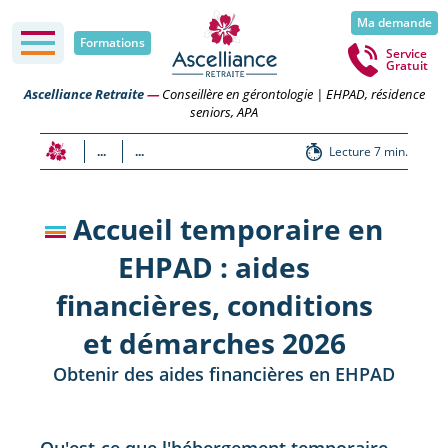
Ma demande
Formations
Service
Gratuit
Ascelliance Retraite
—
Conseillère en gérontologie | EHPAD, résidence
seniors, APA
...
...
Lecture 7 min.
Accueil temporaire en
EHPAD : aides
financières, conditions
et démarches 2026
Obtenir des aides financières en EHPAD
Qu'est-ce que l'hébergement temporaire