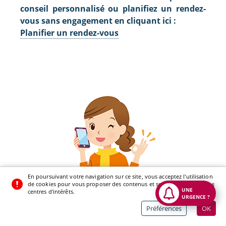
conseil personnalisé ou planifiez un rendez-
vous sans engagement en cliquant ici :
Planifier un rendez-vous
En poursuivant votre navigation sur ce site, vous acceptez l'utilisation
de cookies pour vous proposer des contenus et services adaptés à vos
UNE
centres d'intérêts.
URGENCE ?
Préférences
OK
Vous cherchez un EHPAD ou une résidence
seniors adaptés ?